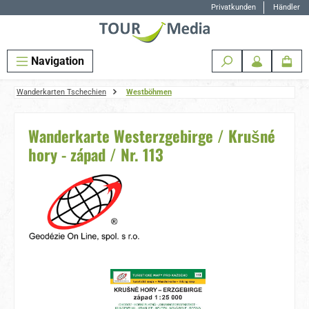
Privatkunden
Händler
Zum Hauptinhalt springen
Navigation
Wanderkarten Tschechien
Westböhmen
Wanderkarte Westerzgebirge / Krušné
hory - západ / Nr. 113
Bildergalerie überspringen