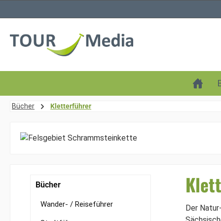
 Hauptinhalt springen
Zur Suche springen
Zur Hauptnavigation springen
Bücher
Kletterführer
Klet
Bücher
Wander- / Reiseführer
Der Natur-
Sächsische