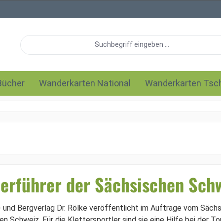
Bücher
Wanderkarten National
Wanderkarten Tsc
terführer der Sächsischen Sch
 und Bergverlag Dr. Rölke veröffentlicht im Auftrage vom Sächsi
n Schweiz. Für die Klettersportler sind sie eine Hilfe bei der To