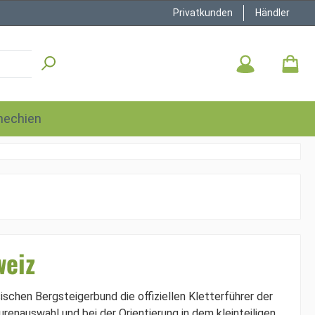
Privatkunden
Händler
hechien
weiz
schen Bergsteigerbund die offiziellen Kletterführer der
urenauswahl und bei der Orientierung in dem kleinteiligen