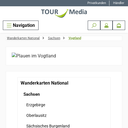
Privatkunden
Händler
Zum Hauptinhalt springen
Navigation
Wanderkarten National
Sachsen
Vogtland
Wanderkarten National
Sachsen
Erzgebirge
Oberlausitz
Sächsisches Burgenland