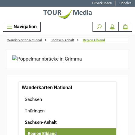
Privatkunden
Händler
Zum Hauptinhalt springen
Navigation
Wanderkarten National
Sachsen-Anhalt
Region Elbland
Wanderkarten National
Sachsen
Thüringen
Sachsen-Anhalt
Region Elbland