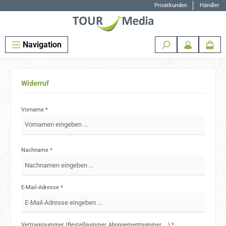
Privatkunden
Händler
Zum Hauptinhalt springen
Navigation
Widerruf
Vorname
*
Nachname
*
E-Mail-Adresse
*
Vertragsnummer (Bestellnummer, Abonnementnummer, ...)
*