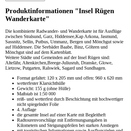
Produktinformationen "Insel Rügen
Wanderkarte"
Die kombinierte Radwander- und Wanderkarte ist für Ausflüge
zwischen Stralsund, Garz, Hiddensee,Kap Arkona, Jasmund,
Sassnitz, Sellin, Putbus, Ummanz, Bergen und Mönchgut sowie
auf Hiddensee. Die Seebäder Baabe, Binz, Göhren und
Mönchgut sind auf dem Kartenblatt.
Weitere Städte und Gemeinden auf der Insel Rügen sind:
Altefähr, Altenkirchen,Breege-Juliusruh, Dranske, Glowe,
Lietzow, Putgarten, Ralswiek, Sagard und Sundhagen.
Format gefaltet: 120 x 205 mm und offen: 960 x 620 mm
wetterfester Klarsichthülle
Gewicht: 155 g (ohne Hülle)
Maßstab ist 1:50 000
reiß- und wetterfest durch Beschichtung mit hochwertiger
nicht spiegelnder Folie
4. Auflage
die gesamte Insel auf einer Karte mit Begleitheft
Radtourenvorschläge mit Entfernungsangaben in
Kilometern und Steigungspfeilen bei starken Anstiegen
mit touristischen Informationen sowie Ausflugszielen und