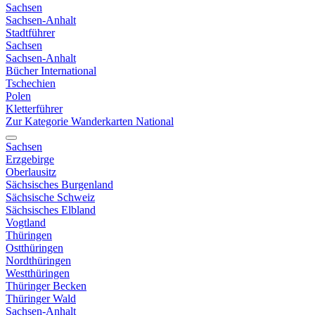
Sachsen
Sachsen-Anhalt
Stadtführer
Sachsen
Sachsen-Anhalt
Bücher International
Tschechien
Polen
Kletterführer
Zur Kategorie Wanderkarten National
Sachsen
Erzgebirge
Oberlausitz
Sächsisches Burgenland
Sächsische Schweiz
Sächsisches Elbland
Vogtland
Thüringen
Ostthüringen
Nordthüringen
Westthüringen
Thüringer Becken
Thüringer Wald
Sachsen-Anhalt