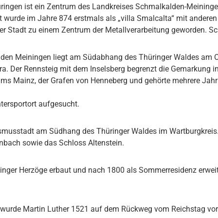
ringen ist ein Zentrum des Landkreises Schmalkalden-Meining
 wurde im Jahre 874 erstmals als „villa Smalcalta“ mit anderen
r Stadt zu einem Zentrum der Metallverarbeitung geworden. Sc
en Meiningen liegt am Südabhang des Thüringer Waldes am Ober
ra. Der Rennsteig mit dem Inselsberg begrenzt die Gemarkung i
stums Mainz, der Grafen von Henneberg und gehörte mehrere Ja
tersportort aufgesucht.
ourismusstadt am Südhang des Thüringer Waldes im Wartburgkreis
inbach sowie das Schloss Altenstein.
ger Herzöge erbaut und nach 1800 als Sommerresidenz erweitert
lle wurde Martin Luther 1521 auf dem Rückweg vom Reichstag 