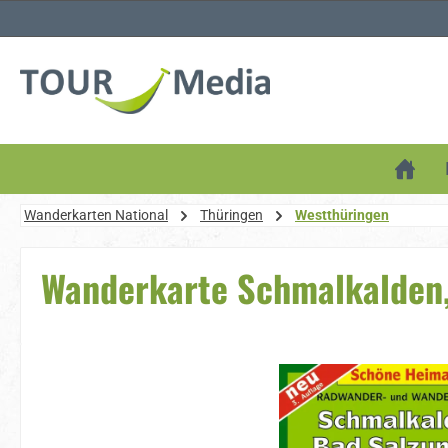
 Hauptinhalt springen
Zur Suche springen
Zur Hauptnavigation springen
Wanderkarten National
Thüringen
Westthüringen
Wanderkarte Schmalkalden,
Bildergalerie überspringen