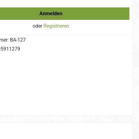
Anmelden
oder
Registrieren
mer:
BA-127
95911279