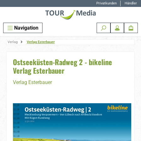
Privatkunden
Händler
Zum Hauptinhalt springen
Navigation
Verlag
Verlag Esterbauer
Ostseeküsten-Radweg 2 - bikeline
Verlag Esterbauer
Verlag Esterbauer
Bildergalerie überspringen