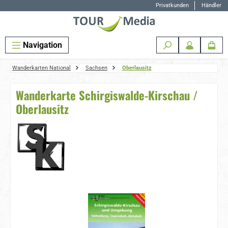
Privatkunden
Händler
Zum Hauptinhalt springen
Navigation
Wanderkarten National
Sachsen
Oberlausitz
Wanderkarte Schirgiswalde-Kirschau /
Oberlausitz
Bildergalerie überspringen